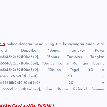
ola
online dengan mendukung tim kesayangan anda. Ajak
sini. Dapatkan *Bonus Turnover Poker
364a65618b2c591f0bd3e9}, *Bonus Turnover Tangkas
65618b2c591f0bd3e9}, *Bonus Komisi Rollingan Casino
5f364a65618b2c591f0bd3e9}, *Diskon Togel 4D =
27d27a05f364a65618b2c591f0bd3e9} 3D =
827d27a05f364a65618b2c591f0bd3e9} 2D =
64a65618b2c591f0bd3e9}, dan *Bonus Referral Seumur
YANGAN ANDA DISINI !