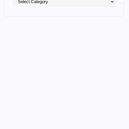
e
C
s
a
t
e
g
o
r
i
e
s