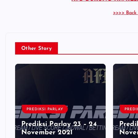
>>>> Back
Other Story
PREDIKSI PARLAY
PREDI
Prediksi Parlay 23 – 24
Predi
November 2021
Nove