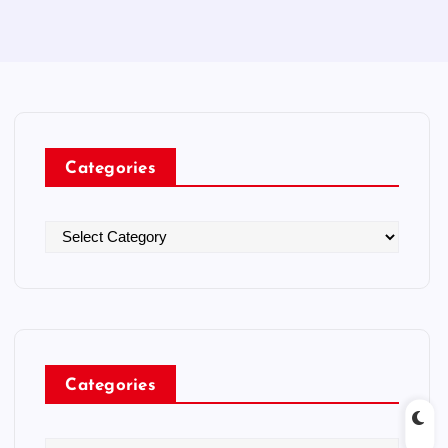
Categories
C
a
t
e
g
o
Categories
r
i