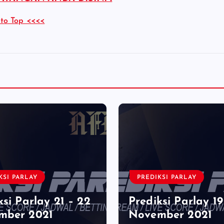
 to Top <<<<
KSI PARLAY
PREDIKSI PARLAY
ksi Parlay 21 – 22
Prediksi Parlay 19
mber 2021
November 2021