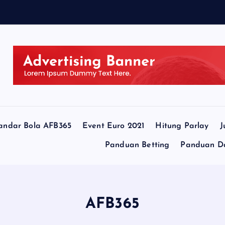
andar Bola AFB365
Event Euro 2021
Hitung Parlay
J
Panduan Betting
Panduan D
AFB365