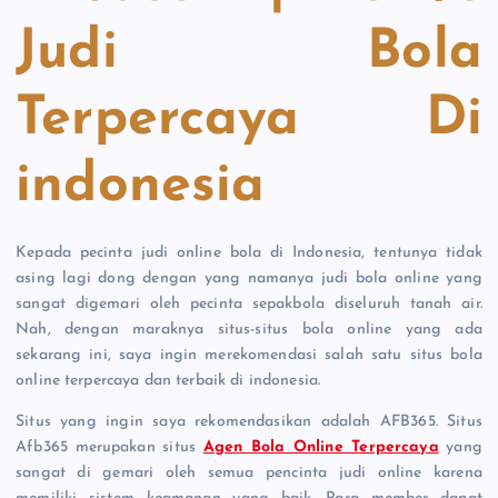
Judi Bola
Terpercaya Di
indonesia
Kepada pecinta judi online bola di Indonesia, tentunya tidak
asing lagi dong dengan yang namanya judi bola online yang
sangat digemari oleh pecinta sepakbola diseluruh tanah air.
Nah, dengan maraknya situs-situs bola online yang ada
sekarang ini, saya ingin merekomendasi salah satu situs bola
online terpercaya dan terbaik di indonesia.
Situs yang ingin saya rekomendasikan adalah AFB365. Situs
Afb365 merupakan situs
Agen Bola Online Terpercaya
yang
sangat di gemari oleh semua pencinta judi online karena