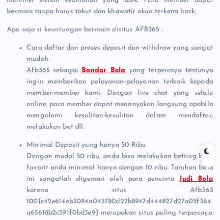
memiliki sistem keamanan yang baik. Para member dapat
bermain tanpa harus takut dan khawatir akun terkena hack.
Apa saja si keuntungan bermain disitus AFB365 :
Cara daftar dan proses deposit dan withdraw yang sangat
mudah
Afb365 sebagai
Bandar Bola
yang terpercaya tentunya
ingin memberikan pelayanan-pelayanan terbaik kepada
member-member kami. Dengan live chat yang selalu
online, para member dapat menanyakan langsung apabila
mengalami kesulitan-kesulitan dalam mendaftar,
melakukan bet dll.
Minimal Deposit yang hanya 50 Ribu
Dengan modal 50 ribu, anda bisa melakukan betting bola
favorit anda minimal hanya dengan 10 ribu. Taruhan bola
ini sangatlah digemari oleh para pencinta
Judi Bola
karena situs Afb365
100{c42e614eb3084a043780d27b8947d444827d27a05f364
a65618b2c591f0bd3e9} merupakan situs paling terpercaya.