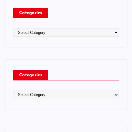
Categories
C
a
t
e
g
o
r
Categories
i
e
s
C
a
t
e
g
o