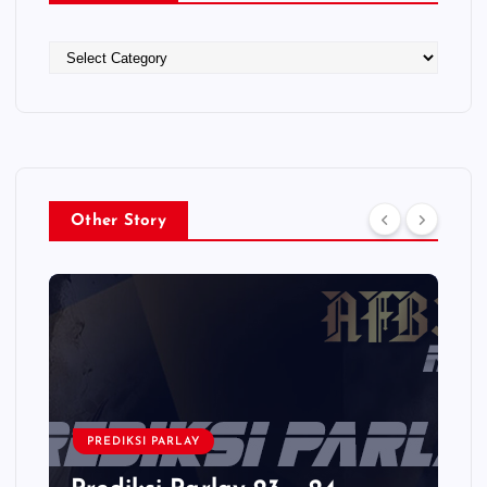
e
s
C
a
t
e
g
o
r
Other Story
i
e
s
PREDIKSI PARLAY