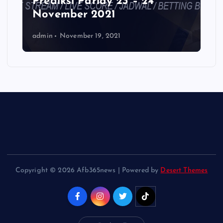
Prediksi Parlay 23 – 24
November 2021
admin
November 19, 2021
Copyright © 2026 Afb365news | Powered by
Desert Themes