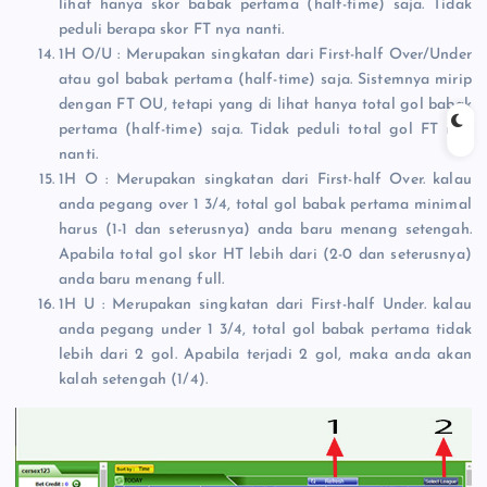
lihat hanya skor babak pertama (half-time) saja. Tidak
peduli berapa skor FT nya nanti.
1H O/U : Merupakan singkatan dari First-half Over/Under
atau gol babak pertama (half-time) saja. Sistemnya mirip
dengan FT OU, tetapi yang di lihat hanya total gol babak
pertama (half-time) saja. Tidak peduli total gol FT nya
nanti.
1H O : Merupakan singkatan dari First-half Over. kalau
anda pegang over 1 3/4, total gol babak pertama minimal
harus (1-1 dan seterusnya) anda baru menang setengah.
Apabila total gol skor HT lebih dari (2-0 dan seterusnya)
anda baru menang full.
1H U : Merupakan singkatan dari First-half Under. kalau
anda pegang under 1 3/4, total gol babak pertama tidak
lebih dari 2 gol. Apabila terjadi 2 gol, maka anda akan
kalah setengah (1/4).