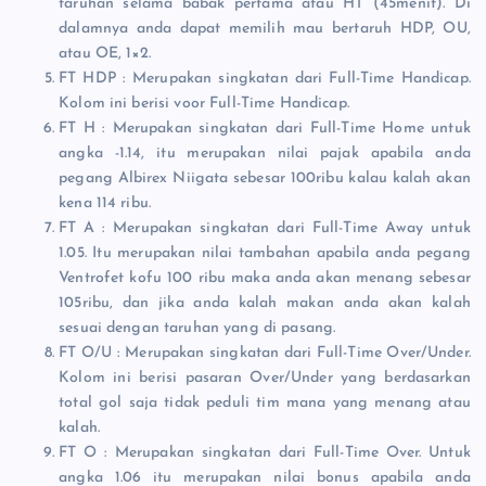
taruhan selama babak pertama atau HT (45menit). Di
dalamnya anda dapat memilih mau bertaruh HDP, OU,
atau OE, 1×2.
FT HDP : Merupakan singkatan dari Full-Time Handicap.
Kolom ini berisi voor Full-Time Handicap.
FT H : Merupakan singkatan dari Full-Time Home untuk
angka -1.14, itu merupakan nilai pajak apabila anda
pegang Albirex Niigata sebesar 100ribu kalau kalah akan
kena 114 ribu.
FT A : Merupakan singkatan dari Full-Time Away untuk
1.05. Itu merupakan nilai tambahan apabila anda pegang
Ventrofet kofu 100 ribu maka anda akan menang sebesar
105ribu, dan jika anda kalah makan anda akan kalah
sesuai dengan taruhan yang di pasang.
FT O/U : Merupakan singkatan dari Full-Time Over/Under.
Kolom ini berisi pasaran Over/Under yang berdasarkan
total gol saja tidak peduli tim mana yang menang atau
kalah.
FT O : Merupakan singkatan dari Full-Time Over. Untuk
angka 1.06 itu merupakan nilai bonus apabila anda