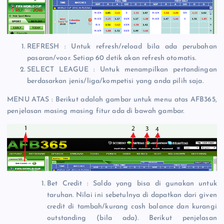
REFRESH : Untuk refresh/reload bila ada perubahan
pasaran/voor. Setiap 60 detik akan refresh otomatis.
SELECT LEAGUE : Untuk menampilkan pertandingan
berdasarkan jenis/liga/kompetisi yang anda pilih saja.
MENU ATAS : Berikut adalah gambar untuk menu atas AFB365,
penjelasan masing masing fitur ada di bawah gambar.
Bet Credit : Saldo yang bisa di gunakan untuk
taruhan. Nilai ini sebetulnya di dapatkan dari given
credit di tambah/kurang cash balance dan kurangi
outstanding (bila ada). Berikut penjelasan