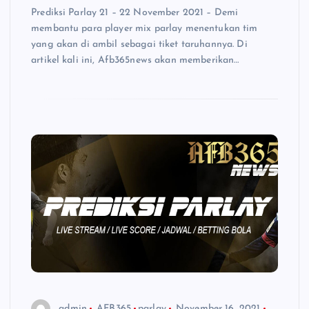
Prediksi Parlay 21 – 22 November 2021 – Demi
membantu para player mix parlay menentukan tim
yang akan di ambil sebagai tiket taruhannya. Di
artikel kali ini, Afb365news akan memberikan…
admin
AFB365
parlay
November 16, 2021