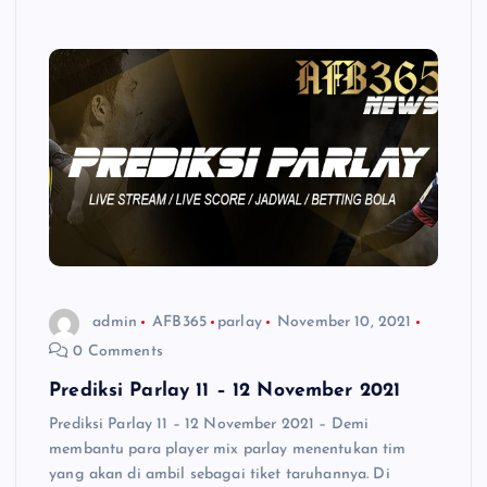
admin
AFB365
parlay
November 10, 2021
0 Comments
Prediksi Parlay 11 – 12 November 2021
Prediksi Parlay 11 – 12 November 2021 – Demi
membantu para player mix parlay menentukan tim
yang akan di ambil sebagai tiket taruhannya. Di