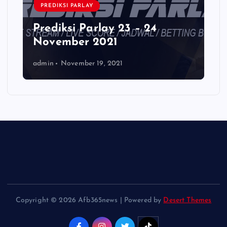
PREDIKSI PARLAY
Prediksi Parlay 23 – 24
November 2021
admin
November 19, 2021
Copyright © 2026 Afb365news | Powered by
Desert Themes