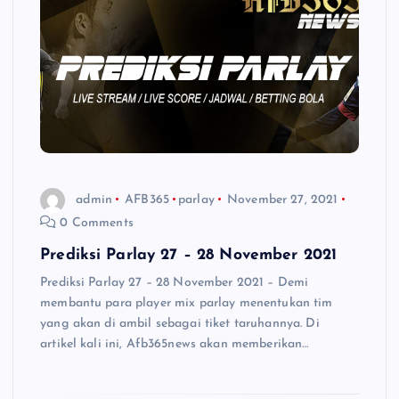
admin
AFB365
parlay
November 27, 2021
0 Comments
Prediksi Parlay 27 – 28 November 2021
Prediksi Parlay 27 – 28 November 2021 – Demi
membantu para player mix parlay menentukan tim
yang akan di ambil sebagai tiket taruhannya. Di
artikel kali ini, Afb365news akan memberikan…