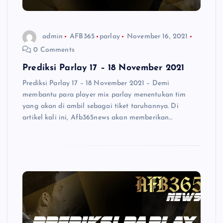
admin
AFB365
parlay
November 16, 2021
0 Comments
Prediksi Parlay 17 – 18 November 2021
Prediksi Parlay 17 – 18 November 2021 – Demi
membantu para player mix parlay menentukan tim
yang akan di ambil sebagai tiket taruhannya. Di
artikel kali ini, Afb365news akan memberikan…