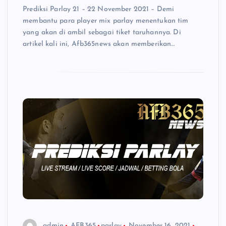
Prediksi Parlay 21 – 22 November 2021 – Demi
membantu para player mix parlay menentukan tim
yang akan di ambil sebagai tiket taruhannya. Di
artikel kali ini, Afb365news akan memberikan…
admin
AFB365
parlay
November 16, 2021