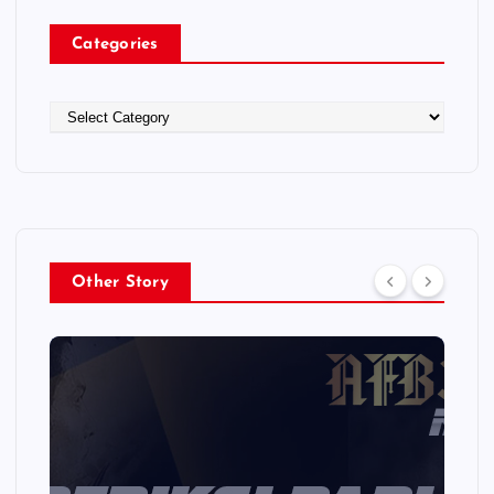
o
a
r
Categories
i
v
e
s
C
i
a
t
e
g
g
o
a
r
Other Story
i
t
e
s
i
o
n