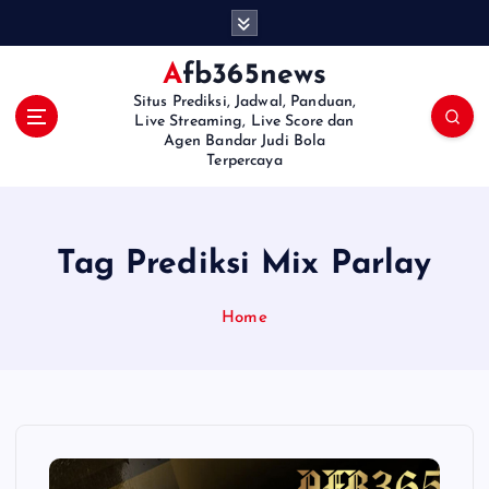
S
k
i
Afb365news
p
Situs Prediksi, Jadwal, Panduan,
t
Live Streaming, Live Score dan
o
Agen Bandar Judi Bola
Terpercaya
c
o
n
t
Tag Prediksi Mix Parlay
e
n
t
Home