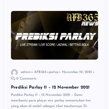
admin
AFB365
parlay
November 10, 2021
0 Comments
Prediksi Parlay 11 – 12 November 2021
Prediksi Parlay 11 – 12 November 2021 – Demi
membantu para player mix parlay menentukan tim
yang akan di ambil sebagai tiket taruhannya. Di