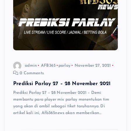
admin
AFB365
parlay
November 27, 2021
0 Comments
Prediksi Parlay 27 – 28 November 2021
Prediksi Parlay 27 – 28 November 2021 – Demi
membantu para player mix parlay menentukan tim
yang akan di ambil sebagai tiket taruhannya. Di
artikel kali ini, Afb365news akan memberikan…