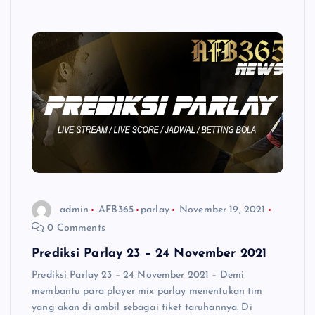
admin
AFB365
parlay
November 19, 2021
0 Comments
Prediksi Parlay 23 – 24 November 2021
Prediksi Parlay 23 – 24 November 2021 – Demi
membantu para player mix parlay menentukan tim
yang akan di ambil sebagai tiket taruhannya. Di