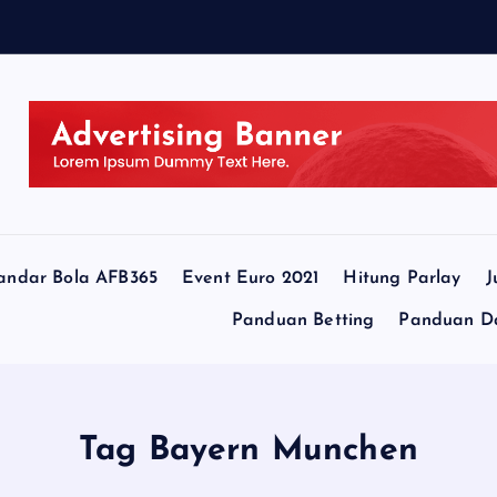
andar Bola AFB365
Event Euro 2021
Hitung Parlay
J
Panduan Betting
Panduan D
Tag Bayern Munchen