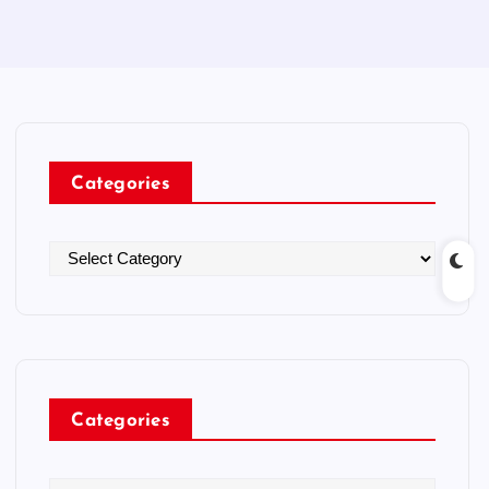
Categories
C
a
t
e
g
o
Categories
r
i