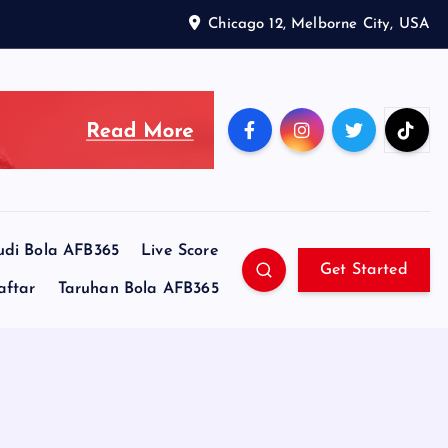
Chicago 12, Melborne City, USA
udi Bola AFB365
Live Score
Get Started
aftar
Taruhan Bola AFB365