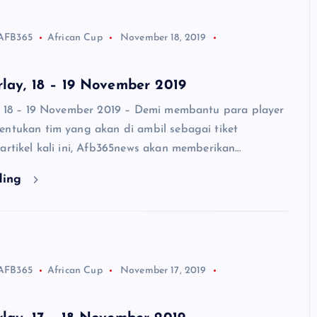
AFB365
African Cup
November 18, 2019
rlay, 18 – 19 November 2019
y, 18 – 19 November 2019 – Demi membantu para player
entukan tim yang akan di ambil sebagai tiket
artikel kali ini, Afb365news akan memberikan…
ding
AFB365
African Cup
November 17, 2019