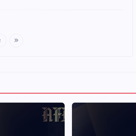
2
P
o
s
t
s
n