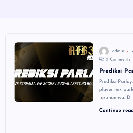
admin
0 Comments
Prediksi Pa
Prediksi Parla
player mix par
taruhannya. Di 
Continue rea