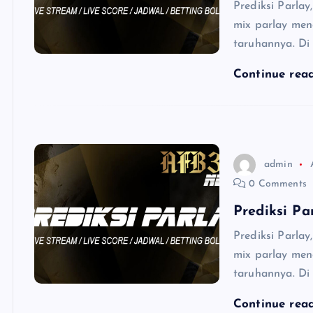
Prediksi Parla
mix parlay men
taruhannya. Di 
Continue rea
admin
0 Comments
Prediksi Pa
Prediksi Parla
mix parlay men
taruhannya. Di 
Continue rea