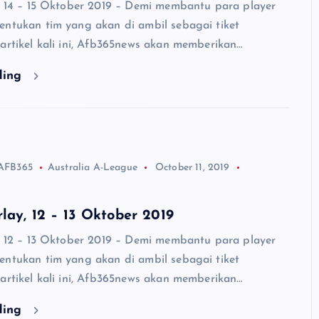
y, 14 – 15 Oktober 2019 – Demi membantu para player
entukan tim yang akan di ambil sebagai tiket
artikel kali ini, Afb365news akan memberikan…
ding
AFB365
Australia A-League
October 11, 2019
rlay, 12 – 13 Oktober 2019
y, 12 – 13 Oktober 2019 – Demi membantu para player
entukan tim yang akan di ambil sebagai tiket
artikel kali ini, Afb365news akan memberikan…
ding