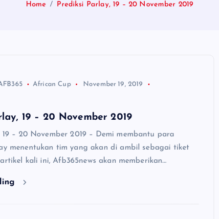
Home
Prediksi Parlay, 19 – 20 November 2019
AFB365
African Cup
November 19, 2019
rlay, 19 – 20 November 2019
y, 19 – 20 November 2019 – Demi membantu para
lay menentukan tim yang akan di ambil sebagai tiket
artikel kali ini, Afb365news akan memberikan…
ding