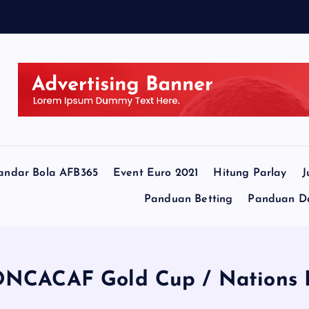
andar Bola AFB365
Event Euro 2021
Hitung Parlay
J
Panduan Betting
Panduan D
ONCACAF Gold Cup / Nations 