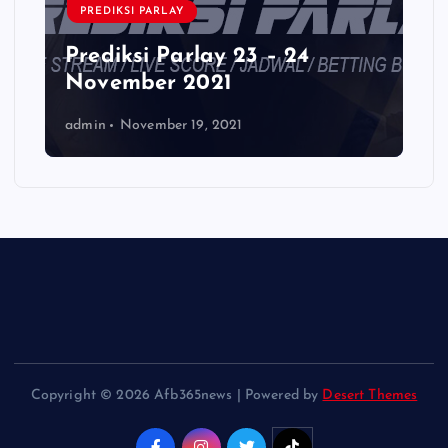
PREDIKSI PARLAY
Prediksi Parlay 23 – 24
November 2021
admin
November 19, 2021
Copyright © 2026 Afb365news | Powered by
Desert Themes