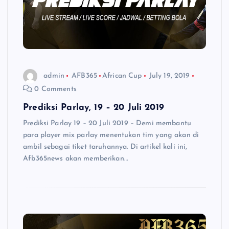
admin
AFB365
African Cup
July 19, 2019
0 Comments
Prediksi Parlay, 19 – 20 Juli 2019
Prediksi Parlay 19 – 20 Juli 2019 – Demi membantu
para player mix parlay menentukan tim yang akan di
ambil sebagai tiket taruhannya. Di artikel kali ini,
Afb365news akan memberikan…