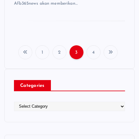
Afb365news akan memberikan…
1
2
3
4
P
o
Categories
s
t
C
a
s
t
e
n
g