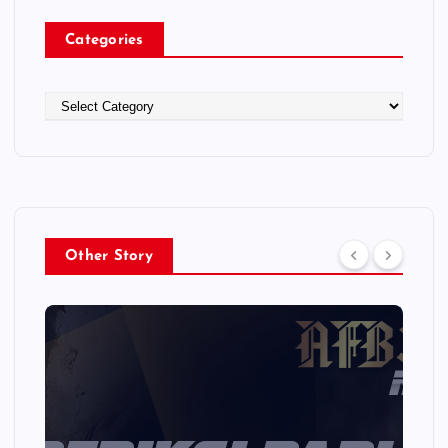
o
a
r
Categories
i
v
e
s
C
i
a
t
e
g
g
o
a
r
Other Story
i
t
e
s
i
o
n