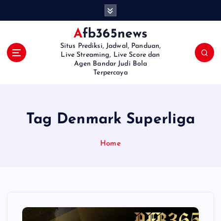
S
k
i
Afb365news
p
Situs Prediksi, Jadwal, Panduan,
t
Live Streaming, Live Score dan
o
Agen Bandar Judi Bola
Terpercaya
c
o
n
t
Tag Denmark Superliga
e
n
t
Home