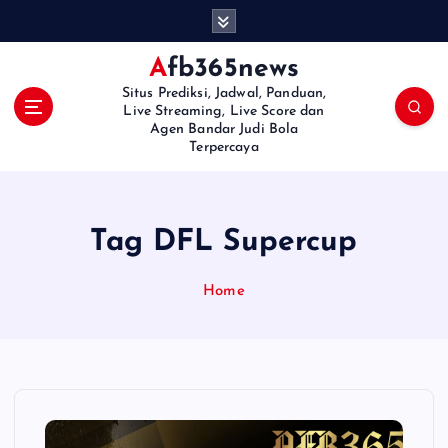
S
k
i
Afb365news
p
Situs Prediksi, Jadwal, Panduan,
t
Live Streaming, Live Score dan
o
Agen Bandar Judi Bola
Terpercaya
c
o
n
t
Tag DFL Supercup
e
n
t
Home