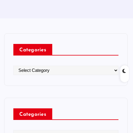
Categories
C
a
t
e
g
o
Categories
r
i