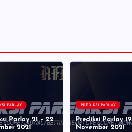
KSI PARLAY
PREDIKSI PARLAY
ksi Parlay 21 – 22
Prediksi Parlay 19
mber 2021
November 2021