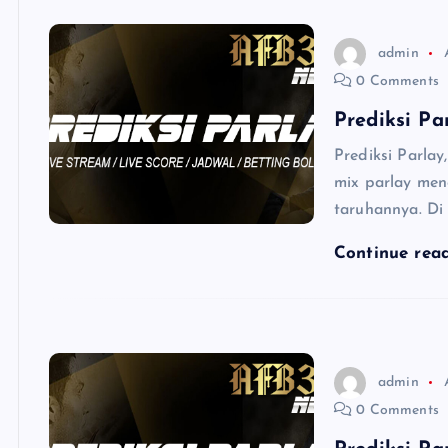
admin
0 Comments
Prediksi Pa
Prediksi Parla
mix parlay men
taruhannya. Di 
Continue rea
admin
0 Comments