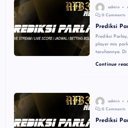
admin
0 Comments
Prediksi Pa
Prediksi Parla
player mix par
taruhannya. Di 
Continue rea
admin
0 Comments
Prediksi Pa