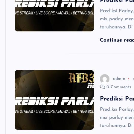
Prediksi Pa
Prediksi Parla
mix parlay men
taruhannya. Di 
Continue rea
admin
0 Comments
Prediksi Pa
Prediksi Parla
mix parlay men
taruhannya. Di 