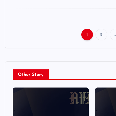
1
2
Other Story