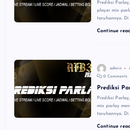
Prediksi Parla
player mix par
taruhannya. Di 
Continue rea
admin
0 Comments
Prediksi Pa
Prediksi Parla
mix parlay men
taruhannya. Di 
Continue rea