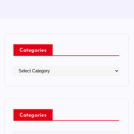
Categories
C
a
t
e
g
o
Categories
r
i