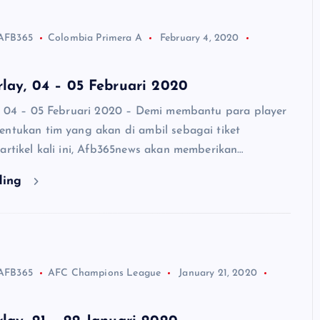
AFB365
Colombia Primera A
February 4, 2020
rlay, 04 – 05 Februari 2020
y, 04 – 05 Februari 2020 – Demi membantu para player
entukan tim yang akan di ambil sebagai tiket
artikel kali ini, Afb365news akan memberikan…
ding
AFB365
AFC Champions League
January 21, 2020