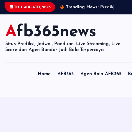
S
Trending News:
P
r
e
d
i
k
s
i
P
a
THU. AUG 6TH, 2026
k
i
Afb365news
p
t
o
Situs Prediksi, Jadwal, Panduan, Live Streaming, Live
Score dan Agen Bandar Judi Bola Terpercaya
c
o
n
Home
AFB365
Agen Bola AFB365
B
t
e
n
t