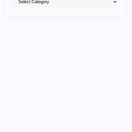
e
C
s
a
t
e
g
o
r
i
e
s