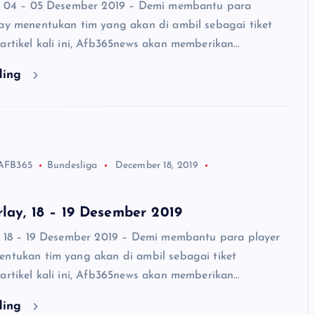
y, 04 – 05 Desember 2019 – Demi membantu para
lay menentukan tim yang akan di ambil sebagai tiket
artikel kali ini, Afb365news akan memberikan…
ding
AFB365
Bundesliga
December 18, 2019
rlay, 18 – 19 Desember 2019
y, 18 – 19 Desember 2019 – Demi membantu para player
entukan tim yang akan di ambil sebagai tiket
artikel kali ini, Afb365news akan memberikan…
ding