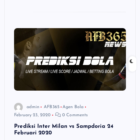
admin
AFB365
Agen Bola
February 23, 2020
0 Comments
Prediksi Inter Milan vs Sampdoria 24
Februari 2020