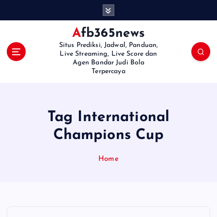
S
k
i
Afb365news
p
Situs Prediksi, Jadwal, Panduan,
t
Live Streaming, Live Score dan
o
Agen Bandar Judi Bola
Terpercaya
c
o
n
t
Tag International
e
n
Champions Cup
t
Home