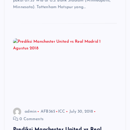
pukul 07:35 WIB di U.S. Bank Stadium (Minneapolis,
Minnesota). Tottenham Hotspur yang…
admin
AFB365
ICC
July 30, 2018
0 Comments
Prediksi Manchester United vs Real