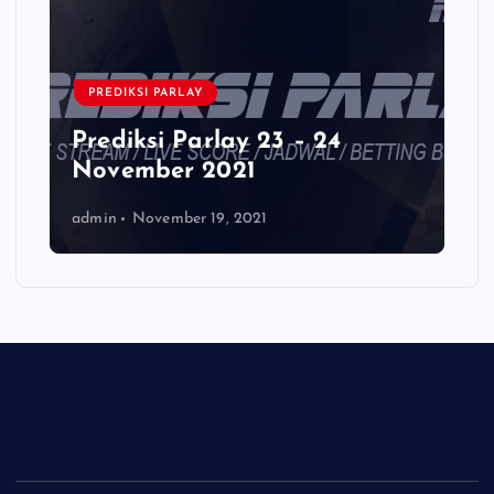
PREDIKSI PARLAY
Prediksi Parlay 23 – 24
November 2021
admin
November 19, 2021