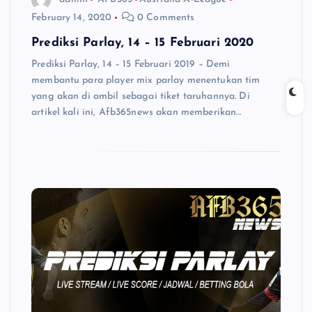
February 14, 2020
0 Comments
Prediksi Parlay, 14 – 15 Februari 2020
Prediksi Parlay, 14 – 15 Februari 2019 – Demi
membantu para player mix parlay menentukan tim
yang akan di ambil sebagai tiket taruhannya. Di
artikel kali ini, Afb365news akan memberikan…