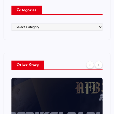
o
a
r
Categories
i
v
e
s
C
i
a
t
e
g
g
o
a
r
Other Story
i
t
e
s
i
o
n