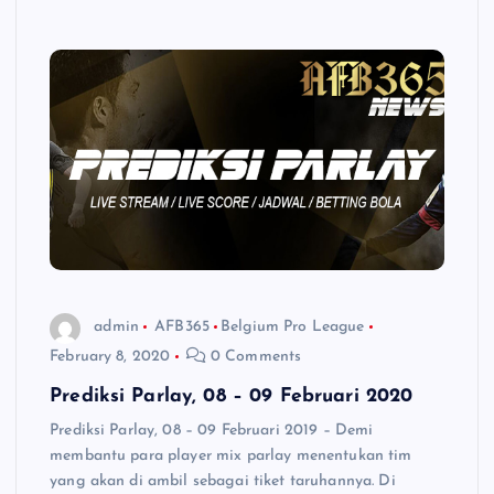
admin
AFB365
Belgium Pro League
February 8, 2020
0 Comments
Prediksi Parlay, 08 – 09 Februari 2020
Prediksi Parlay, 08 – 09 Februari 2019 – Demi
membantu para player mix parlay menentukan tim
yang akan di ambil sebagai tiket taruhannya. Di