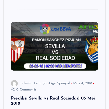
admin
La Liga
Liga Spanyol
May 4, 2018
0 Comments
Prediksi Sevilla vs Real Sociedad 05 Mei
2018