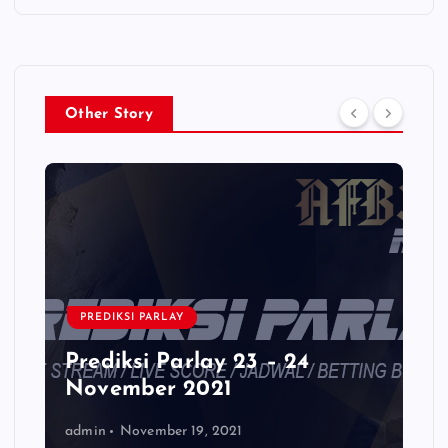
t
e
g
g
o
a
r
Other Story
i
t
e
s
i
o
n
PREDIKSI PARLAY
Prediksi Parlay 23 – 24
November 2021
admin
November 19, 2021