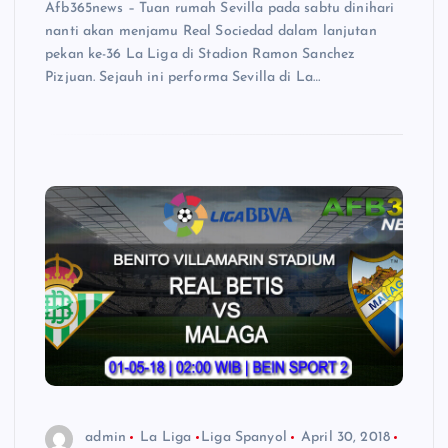
Afb365news – Tuan rumah Sevilla pada sabtu dinihari
nanti akan menjamu Real Sociedad dalam lanjutan
pekan ke-36 La Liga di Stadion Ramon Sanchez
Pizjuan. Sejauh ini performa Sevilla di La…
admin
La Liga
Liga Spanyol
April 30, 2018