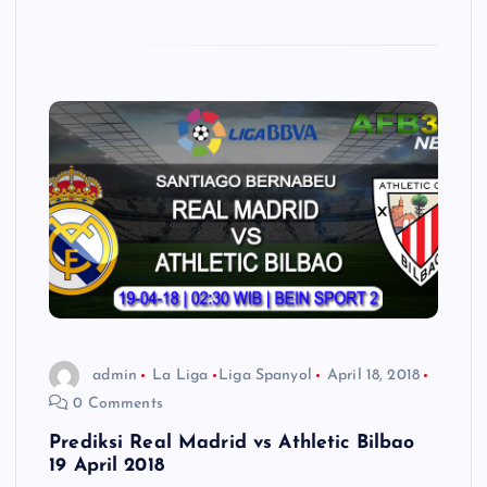
admin
La Liga
Liga Spanyol
April 18, 2018
0 Comments
Prediksi Real Madrid vs Athletic Bilbao
19 April 2018