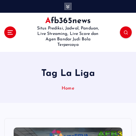
S
k
i
Afb365news
p
Situs Prediksi, Jadwal, Panduan,
t
Live Streaming, Live Score dan
o
Agen Bandar Judi Bola
Terpercaya
c
o
n
t
Tag La Liga
e
n
t
Home