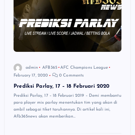
admin
AFB365
AFC Champions League
February 17, 2020
0 Comments
Prediksi Parlay, 17 – 18 Februari 2020
Prediksi Parlay, 17 – 18 Februari 2019 – Demi membantu
para player mix parlay menentukan tim yang akan di
ambil sebagai tiket taruhannya. Di artikel kali ini,
Afb365news akan memberikan…