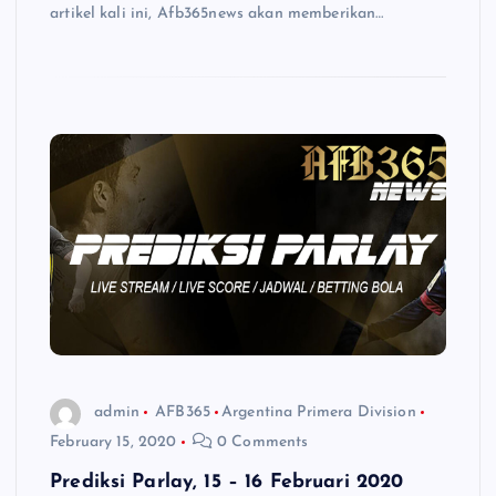
artikel kali ini, Afb365news akan memberikan…
admin
AFB365
Argentina Primera Division
February 15, 2020
0 Comments
Prediksi Parlay, 15 – 16 Februari 2020