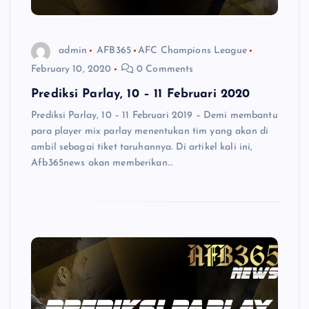
admin
AFB365
AFC Champions League
February 10, 2020
0 Comments
Prediksi Parlay, 10 – 11 Februari 2020
Prediksi Parlay, 10 – 11 Februari 2019 – Demi membantu
para player mix parlay menentukan tim yang akan di
ambil sebagai tiket taruhannya. Di artikel kali ini,
Afb365news akan memberikan…