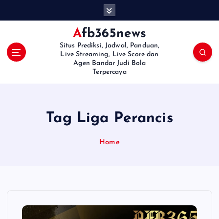
S
k
i
Afb365news
p
Situs Prediksi, Jadwal, Panduan,
t
Live Streaming, Live Score dan
o
Agen Bandar Judi Bola
Terpercaya
c
o
n
t
Tag Liga Perancis
e
n
t
Home