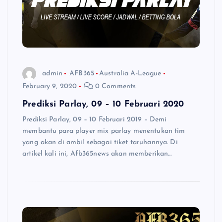
admin
AFB365
Australia A-League
February 9, 2020
0 Comments
Prediksi Parlay, 09 – 10 Februari 2020
Prediksi Parlay, 09 – 10 Februari 2019 – Demi
membantu para player mix parlay menentukan tim
yang akan di ambil sebagai tiket taruhannya. Di
artikel kali ini, Afb365news akan memberikan…