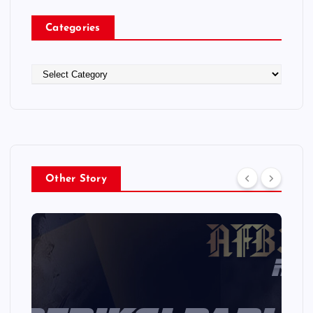
o
a
r
Categories
i
v
e
s
C
i
a
t
e
g
g
o
a
r
Other Story
i
t
e
s
i
o
n