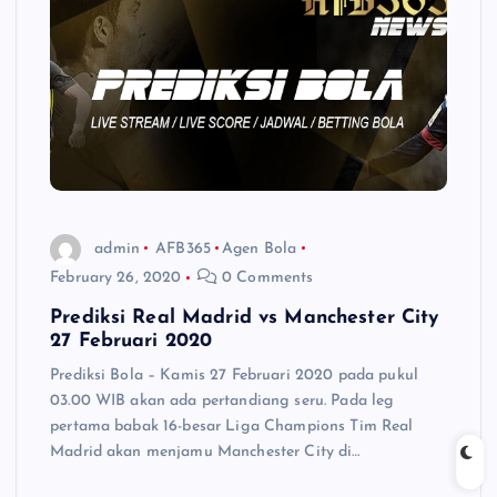
admin
AFB365
Agen Bola
February 26, 2020
0 Comments
Prediksi Real Madrid vs Manchester City
27 Februari 2020
Prediksi Bola – Kamis 27 Februari 2020 pada pukul
03.00 WIB akan ada pertandiang seru. Pada leg
pertama babak 16-besar Liga Champions Tim Real
Madrid akan menjamu Manchester City di…