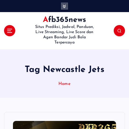
S
k
i
Afb365news
p
Situs Prediksi, Jadwal, Panduan,
t
Live Streaming, Live Score dan
o
Agen Bandar Judi Bola
Terpercaya
c
o
n
t
Tag Newcastle Jets
e
n
t
Home