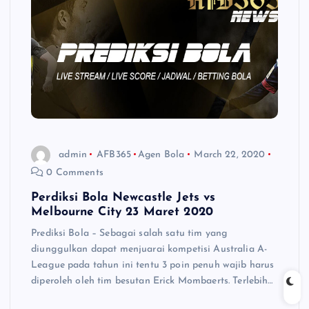
admin
AFB365
Agen Bola
March 22, 2020
0 Comments
Perdiksi Bola Newcastle Jets vs
Melbourne City 23 Maret 2020
Prediksi Bola – Sebagai salah satu tim yang
diunggulkan dapat menjuarai kompetisi Australia A-
League pada tahun ini tentu 3 poin penuh wajib harus
diperoleh oleh tim besutan Erick Mombaerts. Terlebih…