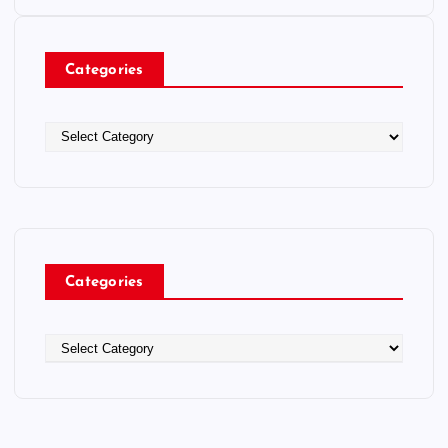
Categories
C
a
t
e
g
o
r
Categories
i
e
s
C
a
t
e
g