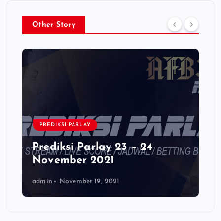
o
r
Other Story
i
e
s
PREDIKSI PARLAY
Prediksi Parlay 23 – 24
November 2021
admin
November 19, 2021