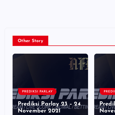
Other Story
PREDIKSI PARLAY
PREDI
Prediksi Parlay 23 – 24
Predi
November 2021
Nove