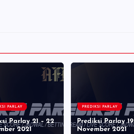
KSI PARLAY
PREDIKSI PARLAY
ksi Parlay 21 – 22
Prediksi Parlay 19
mber 2021
November 2021