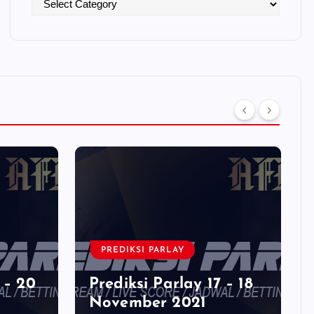
e
C
s
a
t
e
g
o
r
i
e
s
PREDIKSI PARLAY
 – 20
Prediksi Parlay 17 – 18
November 2021