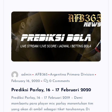
admin
AFB365
Argentina Primera Division
February 16, 2020
0 Comments
Prediksi Parlay, 16 – 17 Februari 2020
Prediksi Parlay, 16 – 17 Februari 2019 – Demi
membantu para player mix parlay menentukan tim
yang akan di ambil sebagai tiket taruhannya. Di