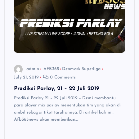
admin
AFB365
Denmark Superliga
July 21, 2019
0 Comments
Prediksi Parlay, 21 – 22 Juli 2019
Prediksi Parlay 21 – 22 Juli 2019 – Demi membantu
para player mix parlay menentukan tim yang akan di
ambil sebagai tiket taruhannya. Di artikel kali ini,
Afb365news akan memberikan…