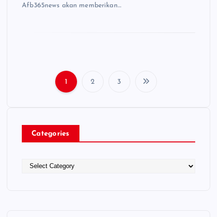
Afb365news akan memberikan…
1
2
3
P
o
Categories
s
t
C
a
s
t
e
n
g