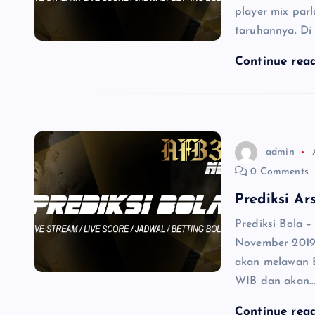
player mix par
taruhannya. Di 
Continue rea
admin
0 Comments
Prediksi Ar
Prediksi Bola 
November 2019
akan melawan E
WIB dan akan
Continue rea