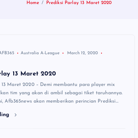
Home
Prediksi Parlay 13 Maret 2020
AFB365
Australia A-League
March 12, 2020
rlay 13 Maret 2020
y, 13 Maret 2020 – Demi membantu para player mix
kan tim yang akan di ambil sebagai tiket taruhannya.
 ini, Afb365news akan memberikan perincian Prediksi…
ding