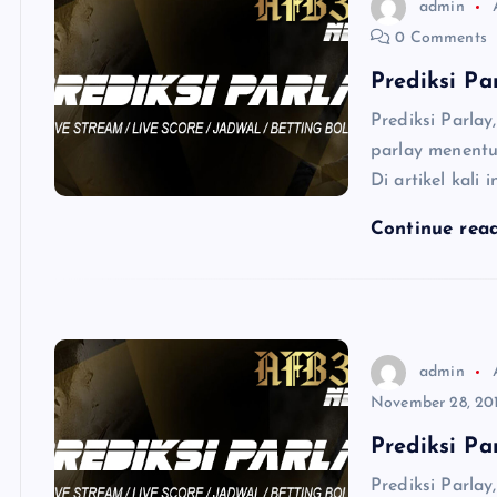
admin
0 Comments
Prediksi Pa
Prediksi Parla
parlay menentu
Di artikel kali
Continue rea
admin
November 28, 20
Prediksi Pa
Prediksi Parla