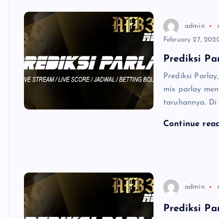
admin
February 27, 202
Prediksi Pa
Prediksi Parla
mix parlay men
taruhannya. Di 
Continue rea
admin
Prediksi Pa