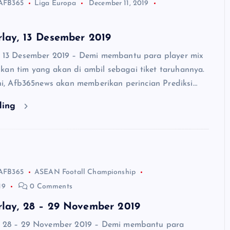
AFB365
Liga Europa
December 11, 2019
rlay, 13 Desember 2019
y, 13 Desember 2019 – Demi membantu para player mix
kan tim yang akan di ambil sebagai tiket taruhannya.
 ini, Afb365news akan memberikan perincian Prediksi…
ding
AFB365
ASEAN Footall Championship
19
0 Comments
rlay, 28 – 29 November 2019
y, 28 – 29 November 2019 – Demi membantu para