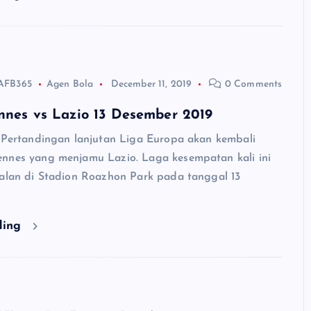
AFB365
Agen Bola
December 11, 2019
0 Comments
nnes vs Lazio 13 Desember 2019
– Pertandingan lanjutan Liga Europa akan kembali
nnes yang menjamu Lazio. Laga kesempatan kali ini
jalan di Stadion Roazhon Park pada tanggal 13
ding