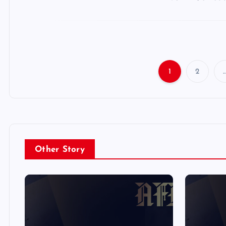
1
2
Other Story