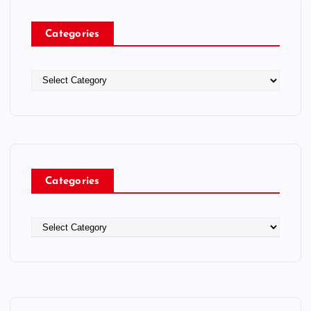
Categories
C
a
t
e
g
o
r
Categories
i
e
s
C
a
t
e
g
o