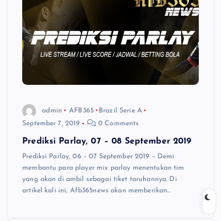
admin
AFB365
Brazil Serie A
September 7, 2019
0 Comments
Prediksi Parlay, 07 – 08 September 2019
Prediksi Parlay, 06 – 07 September 2019 – Demi
membantu para player mix parlay menentukan tim
yang akan di ambil sebagai tiket taruhannya. Di
artikel kali ini, Afb365news akan memberikan…