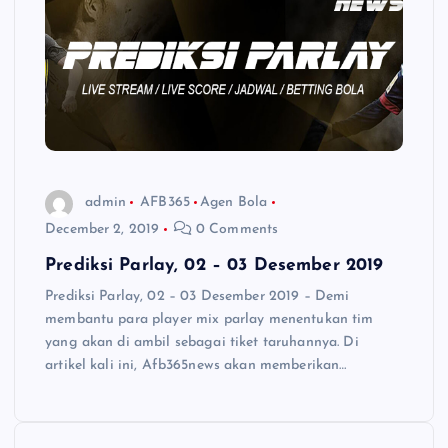
admin
AFB365
Agen Bola
December 2, 2019
0 Comments
Prediksi Parlay, 02 – 03 Desember 2019
Prediksi Parlay, 02 – 03 Desember 2019 – Demi
membantu para player mix parlay menentukan tim
yang akan di ambil sebagai tiket taruhannya. Di
artikel kali ini, Afb365news akan memberikan…