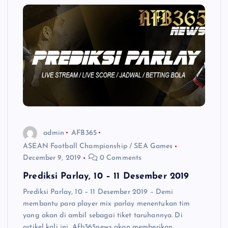
admin
AFB365
ASEAN Football Championship / SEA Games
December 9, 2019
0 Comments
Prediksi Parlay, 10 – 11 Desember 2019
Prediksi Parlay, 10 – 11 Desember 2019 – Demi
membantu para player mix parlay menentukan tim
yang akan di ambil sebagai tiket taruhannya. Di
artikel kali ini, Afb365news akan memberikan…