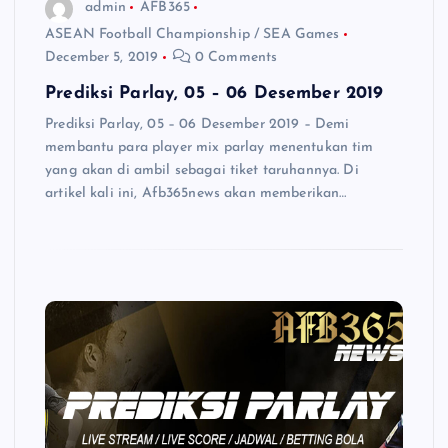
admin
AFB365
ASEAN Football Championship / SEA Games
December 5, 2019
0 Comments
Prediksi Parlay, 05 – 06 Desember 2019
Prediksi Parlay, 05 – 06 Desember 2019 – Demi
membantu para player mix parlay menentukan tim
yang akan di ambil sebagai tiket taruhannya. Di
artikel kali ini, Afb365news akan memberikan…