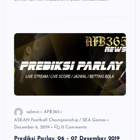
admin
AFB365
ASEAN Football Championship / SEA Games
December 6, 2019
0 Comments
Prediksi Parlay, 06 – 07 Desember 2019