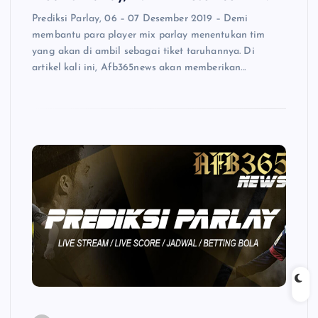
Prediksi Parlay, 06 – 07 Desember 2019 – Demi
membantu para player mix parlay menentukan tim
yang akan di ambil sebagai tiket taruhannya. Di
artikel kali ini, Afb365news akan memberikan…