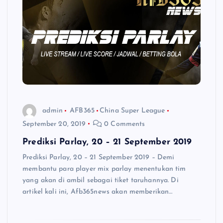
admin
AFB365
China Super League
September 20, 2019
0 Comments
Prediksi Parlay, 20 – 21 September 2019
Prediksi Parlay, 20 – 21 September 2019 – Demi
membantu para player mix parlay menentukan tim
yang akan di ambil sebagai tiket taruhannya. Di
artikel kali ini, Afb365news akan memberikan…