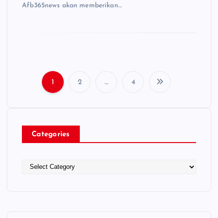
Afb365news akan memberikan…
1
2
…
4
P
o
Categories
s
t
C
a
s
t
e
n
g