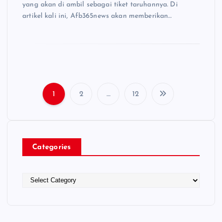
yang akan di ambil sebagai tiket taruhannya. Di
artikel kali ini, Afb365news akan memberikan…
1
2
…
12
P
o
Categories
s
t
C
a
s
t
e