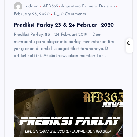
admin
AFB365
Argentina Primera Division
February 23, 2020
0 Comments
Prediksi Parlay 23 & 24 Februari 2020
Prediksi Parlay, 23 – 24 Februari 2019 – Demi
membantu para player mix parlay menentukan tim
yang akan di ambil sebagai tiket taruhannya. Di
artikel kali ini, Afb365news akan memberikan…