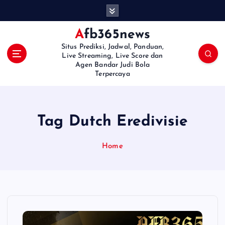
S
k
i
Afb365news
p
Situs Prediksi, Jadwal, Panduan,
t
Live Streaming, Live Score dan
o
Agen Bandar Judi Bola
Terpercaya
c
o
n
t
Tag Dutch Eredivisie
e
n
t
Home