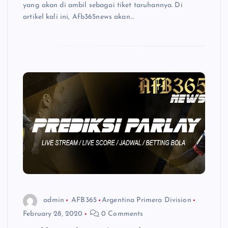
yang akan di ambil sebagai tiket taruhannya. Di
artikel kali ini, Afb365news akan…
admin
AFB365
Argentina Primera Division
February 28, 2020
0 Comments