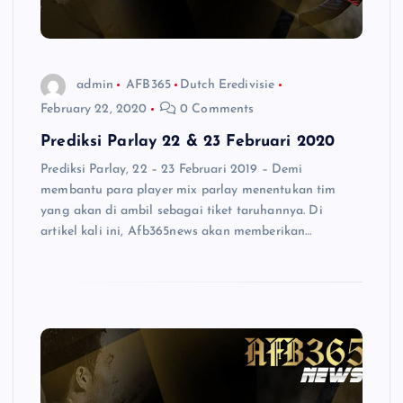
admin
AFB365
Dutch Eredivisie
February 22, 2020
0 Comments
Prediksi Parlay 22 & 23 Februari 2020
Prediksi Parlay, 22 – 23 Februari 2019 – Demi
membantu para player mix parlay menentukan tim
yang akan di ambil sebagai tiket taruhannya. Di
artikel kali ini, Afb365news akan memberikan…