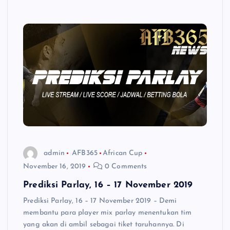
admin
AFB365
African Cup
November 16, 2019
0 Comments
Prediksi Parlay, 16 – 17 November 2019
Prediksi Parlay, 16 – 17 November 2019 – Demi
membantu para player mix parlay menentukan tim
yang akan di ambil sebagai tiket taruhannya. Di