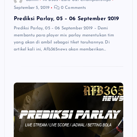
September 5, 2019
0 Comments
Prediksi Parlay, 05 – 06 September 2019
Prediksi Parlay, 05 – 06 September 2019 – Demi
membantu para player mix parlay menentukan tim
yang akan di ambil sebagai tiket taruhannya. Di
artikel kali ini, Afb365news akan memberikan…