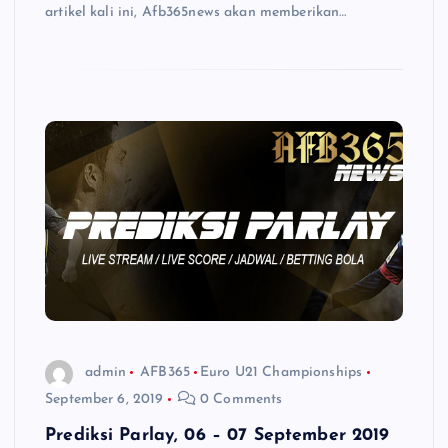
artikel kali ini, Afb365news akan memberikan…
admin
AFB365
Euro U21 Championships
September 6, 2019
0 Comments
Prediksi Parlay, 06 – 07 September 2019