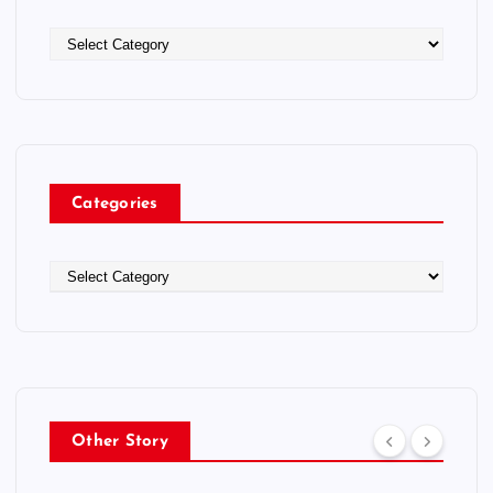
C
a
t
e
g
o
r
Categories
i
e
s
C
a
t
e
g
o
r
Other Story
i
e