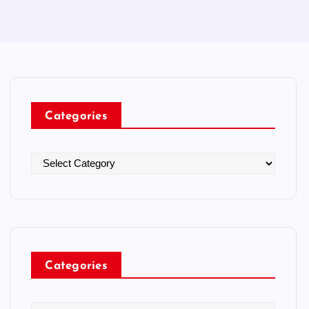
Categories
C
a
t
e
g
o
Categories
r
i