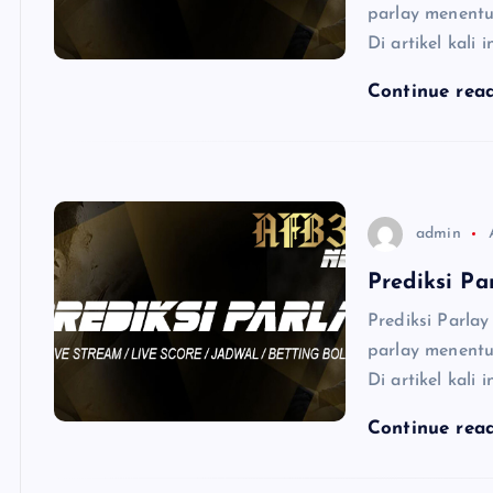
parlay menentu
Di artikel kali
Continue rea
admin
Prediksi Pa
Prediksi Parla
parlay menentu
Di artikel kali
Continue rea