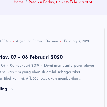
Home
Prediksi Parlay, 07 – 08 Februari 2020
AFB365
Argentina Primera Division
February 7, 2020
rlay, 07 – 08 Februari 2020
y, 07 – 08 Februari 2019 – Demi membantu para player
entukan tim yang akan di ambil sebagai tiket
artikel kali ini, Afb365news akan memberikan…
ding