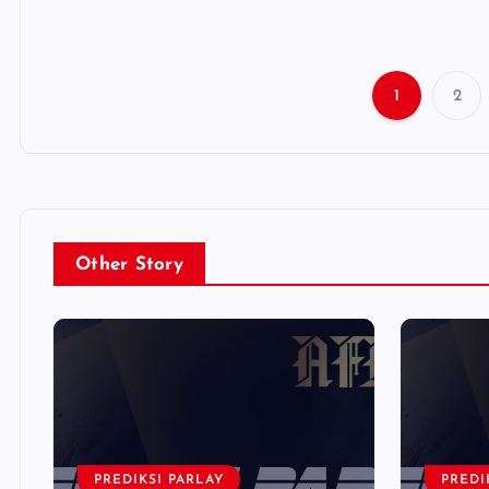
1
2
Other Story
PREDIKSI PARLAY
PREDI