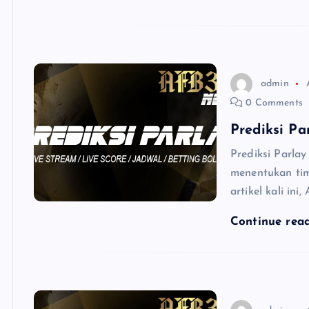
admin
0 Comments
Prediksi Pa
Prediksi Parla
menentukan tim
artikel kali in
Continue rea