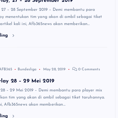
rlay, 27 – 28 September 2019
y, 27 – 28 September 2019 – Demi membantu para
lay menentukan tim yang akan di ambil sebagai tiket
artikel kali ini, Afb365news akan memberikan…
ding
AFB365
Bundesliga
May 28, 2019
0 Comments
rlay 28 – 29 Mei 2019
y 28 – 29 Mei 2019 – Demi membantu para player mix
kan tim yang akan di ambil sebagai tiket taruhannya.
 ini, Afb365news akan memberikan…
ding