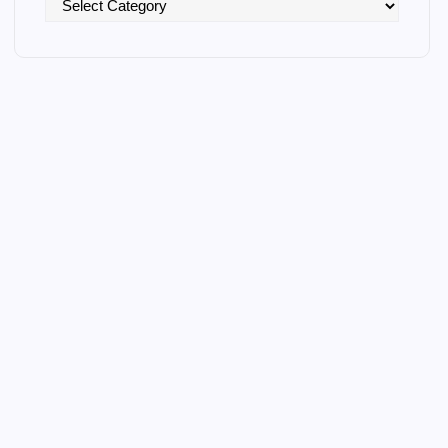
e
C
s
a
t
e
g
o
r
i
e
s