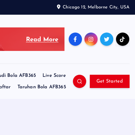
Chicago 12, Melborne City, USA
udi Bola AFB365
Live Score
Get Started
aftar
Taruhan Bola AFB365