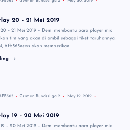
AFB365
German Bundesliga 2
May 20, 2019
rlay 20 – 21 Mei 2019
y 20 – 21 Mei 2019 – Demi membantu para player mix
kan tim yang akan di ambil sebagai tiket taruhannya.
 ini, Afb365news akan memberikan…
ding
AFB365
German Bundesliga 2
May 19, 2019
rlay 19 – 20 Mei 2019
y 19 – 20 Mei 2019 – Demi membantu para player mix