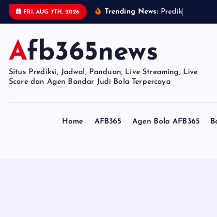
S
Trending News:
P
r
e
d
i
k
s
i
P
a
r
FRI. AUG 7TH, 2026
k
i
Afb365news
p
t
o
Situs Prediksi, Jadwal, Panduan, Live Streaming, Live
Score dan Agen Bandar Judi Bola Terpercaya
c
o
n
Home
AFB365
Agen Bola AFB365
B
t
e
n
t