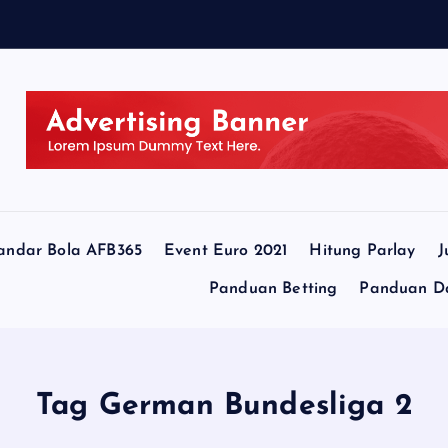
andar Bola AFB365
Event Euro 2021
Hitung Parlay
J
Panduan Betting
Panduan D
Tag German Bundesliga 2