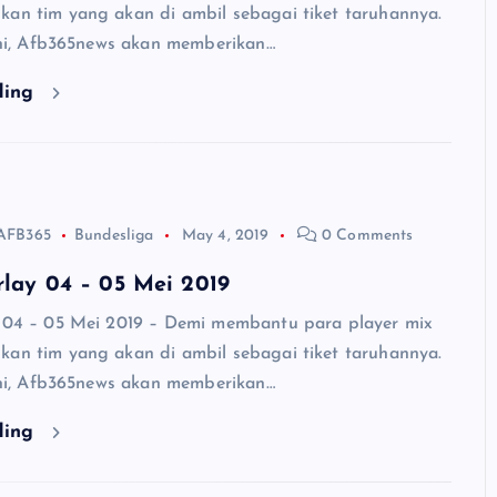
kan tim yang akan di ambil sebagai tiket taruhannya.
 ini, Afb365news akan memberikan…
ding
AFB365
Bundesliga
May 4, 2019
0 Comments
rlay 04 – 05 Mei 2019
y 04 – 05 Mei 2019 – Demi membantu para player mix
kan tim yang akan di ambil sebagai tiket taruhannya.
 ini, Afb365news akan memberikan…
ding