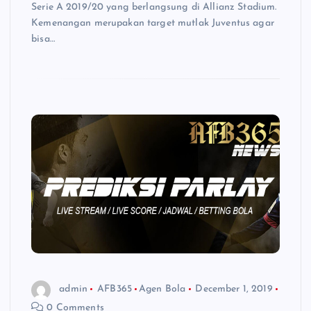
Serie A 2019/20 yang berlangsung di Allianz Stadium.
Kemenangan merupakan target mutlak Juventus agar
bisa…
admin
AFB365
Agen Bola
December 1, 2019
0 Comments