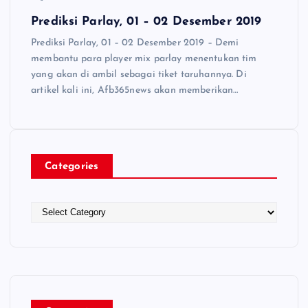
Prediksi Parlay, 01 – 02 Desember 2019
Prediksi Parlay, 01 – 02 Desember 2019 – Demi
membantu para player mix parlay menentukan tim
yang akan di ambil sebagai tiket taruhannya. Di
artikel kali ini, Afb365news akan memberikan…
Categories
C
a
t
e
g
o
r