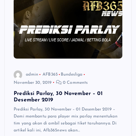
admin
AFB365
Bundesliga
November 30, 2019
0 Comments
Prediksi Parlay, 30 November – 01
Desember 2019
Prediksi Parlay, 30 November – 01 Desember 2019 –
Demi membantu para player mix parlay menentukan
tim yang akan di ambil sebagai tiket taruhannya. Di
artikel kali ini, Afb365news akan…