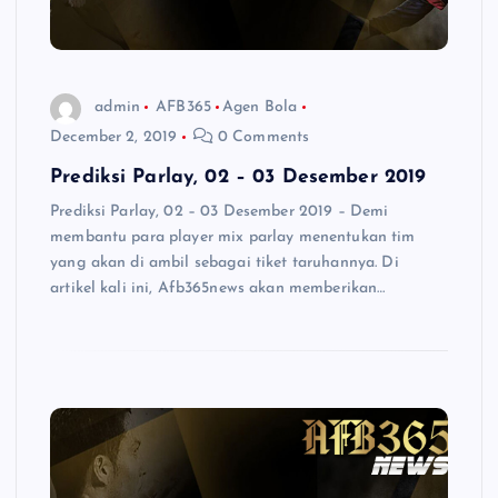
admin
AFB365
Agen Bola
December 2, 2019
0 Comments
Prediksi Parlay, 02 – 03 Desember 2019
Prediksi Parlay, 02 – 03 Desember 2019 – Demi
membantu para player mix parlay menentukan tim
yang akan di ambil sebagai tiket taruhannya. Di
artikel kali ini, Afb365news akan memberikan…