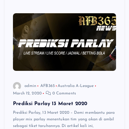
admin
AFB365
Australia A-League
March 12, 2020
0 Comments
Prediksi Parlay 13 Maret 2020
Prediksi Parlay, 13 Maret 2020 – Demi membantu para
player mix parlay menentukan tim yang akan di ambil
sebagai tiket taruhannya. Di artikel kali ini,