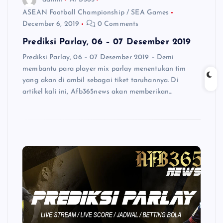
ASEAN Football Championship / SEA Games
December 6, 2019
0 Comments
Prediksi Parlay, 06 – 07 Desember 2019
Prediksi Parlay, 06 – 07 Desember 2019 – Demi
membantu para player mix parlay menentukan tim
yang akan di ambil sebagai tiket taruhannya. Di
artikel kali ini, Afb365news akan memberikan…