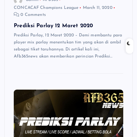
CONCACAF Champions League
March 11, 2020
0 Comments
Prediksi Parlay 12 Maret 2020
Prediksi Parlay, 12 Maret 2020 – Demi membantu para
player mix parlay menentukan tim yang akan di ambil
sebagai tiket taruhannya. Di artikel kali ini,
Afb365news akan memberikan perincian Prediksi…