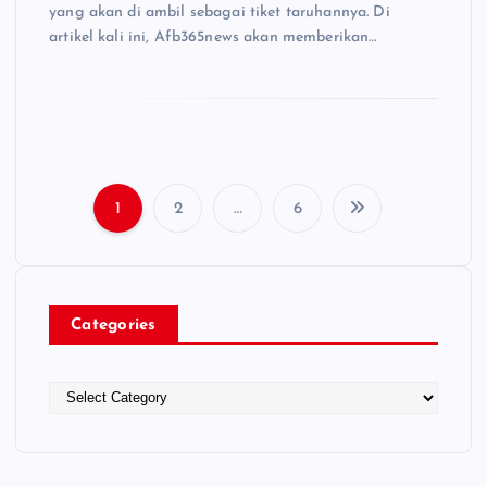
yang akan di ambil sebagai tiket taruhannya. Di
artikel kali ini, Afb365news akan memberikan…
1
2
…
6
P
o
Categories
s
t
C
a
s
t
e