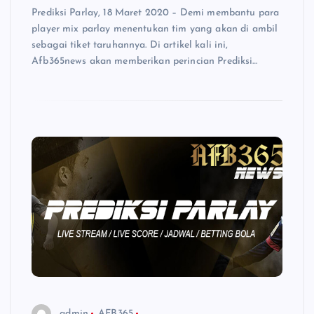
Prediksi Parlay, 18 Maret 2020 – Demi membantu para
player mix parlay menentukan tim yang akan di ambil
sebagai tiket taruhannya. Di artikel kali ini,
Afb365news akan memberikan perincian Prediksi…
admin
AFB365