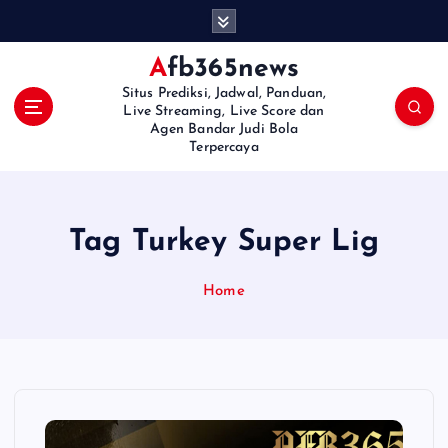
S
k
i
Afb365news
p
Situs Prediksi, Jadwal, Panduan,
t
Live Streaming, Live Score dan
o
Agen Bandar Judi Bola
Terpercaya
c
o
n
t
Tag Turkey Super Lig
e
n
t
Home